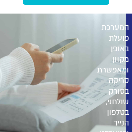
המערכת
פועלת
באופן
מקוון
ומאפשרת
סריקה
בסורק
שולחני,
בטלפון
הנייד