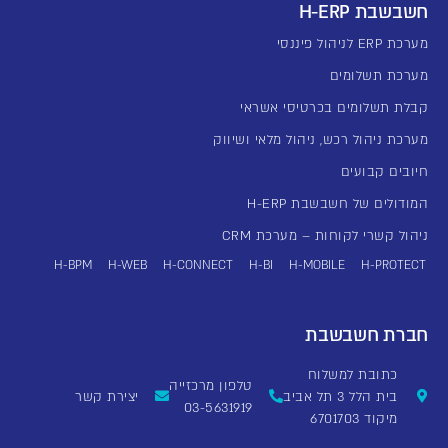
חשבשבת H-ERP
מערכת ERP לניהול פיננסי
מערכת תשלומים
קבלת תשלומים בכרטיסי אשראי
מערכת ניהול רכש, ניהול מלאי ושיווק
חיובים קבועים
המודולים של חשבשבת H-ERP
ניהול קשרי לקוחות – מערכת CRM
H-BPM
H-WEB
H-CONNECT
H-BI
H-MOBILE
H-PROTECT
חברת חשבשבת
כתובת למשלוח
טלפון מרכזייה
בית הלל 3 תל אביב
יצירת קשר
03-5631919
מיקוד 6701703